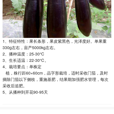
1、特征特性：果长条形，果皮紫黑色，光泽度好。单果重
330g左右，亩产5000kg左右。
2、播种温度：25-30℃
3、生长适温：22-30℃。
4、栽培要点：单株定
植，株行距60×60cm，品字形栽培，适时采收门茄，及时
摘除门茄以下侧枝，重施基肥，结果期加强肥水管理，每次
采收后追肥。
5、从播种到开花90-95天