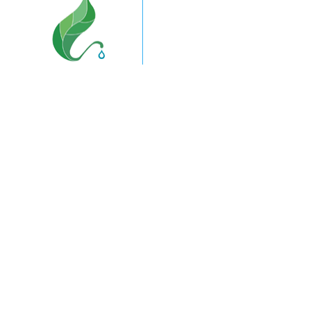
联系电话：13805396982 185
联系地址：山东省临沂市兰
备案号: 鲁ICP备20200918号
作为高效
农业产业园,
我们致力于
推进菜园、果园标准化建设改